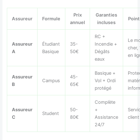
Prix
Garanties
Assureur
Formule
Point
annuel
incluses
RC +
Le mo
Assureur
Étudiant
35-
Incendie +
cher,
A
Basique
50€
Dégâts
en li
eaux
Basique +
Prote
Assureur
45-
Campus
Vol + Ordi
matér
B
65€
protégé
infor
Complète
Assureur
50-
+
Servi
Student
C
80€
Assistance
client
24/7