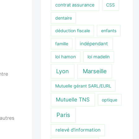
contrat assurance
CSS
dentaire
déduction fiscale
enfants
indépendant
famille
loi hamon
loi madelin
Lyon
Marseille
ntre
Mutuelle gérant SARL/EURL
Mutuelle TNS
optique
Paris
’autres
relevé d'information