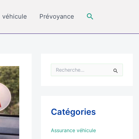
Rechercher
 véhicule
Prévoyance
R
e
c
h
e
r
c
Catégories
h
e
r
Assurance véhicule
: