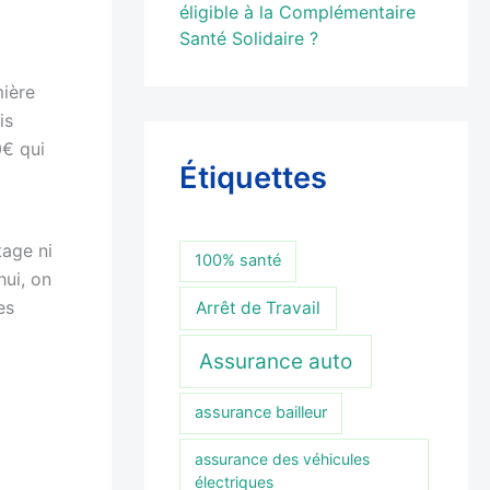
éligible à la Complémentaire
Santé Solidaire ?
mière
is
0€ qui
Étiquettes
tage ni
100% santé
hui, on
es
Arrêt de Travail
Assurance auto
assurance bailleur
assurance des véhicules
électriques