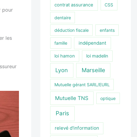
contrat assurance
CSS
r pour
dentaire
déduction fiscale
enfants
er les
indépendant
famille
loi hamon
loi madelin
assureur
Lyon
Marseille
Mutuelle gérant SARL/EURL
Mutuelle TNS
optique
Paris
relevé d'information