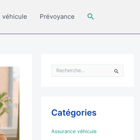
Rechercher
 véhicule
Prévoyance
R
e
c
h
e
r
c
Catégories
h
e
r
Assurance véhicule
: