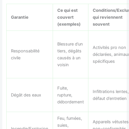
Ce qui est
Conditions/Exclu
Garantie
couvert
qui reviennent
(exemples)
souvent
Blessure d’un
Activités pro non
Responsabilité
tiers, dégâts
déclarées, animau
civile
causés à un
spécifiques
voisin
Fuite,
Infiltrations lentes,
Dégât des eaux
rupture,
défaut d’entretien
débordement
Feu, fumées,
Appareils vétustes
suies,
Incendie/Explosion
non-conformités