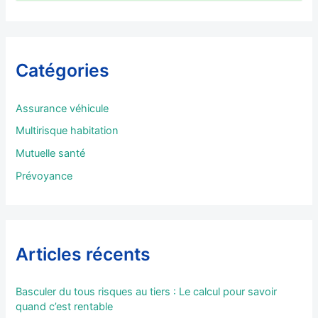
e
c
h
e
r
Catégories
c
h
e
Assurance véhicule
r
Multirisque habitation
:
Mutuelle santé
Prévoyance
Articles récents
Basculer du tous risques au tiers : Le calcul pour savoir
quand c’est rentable