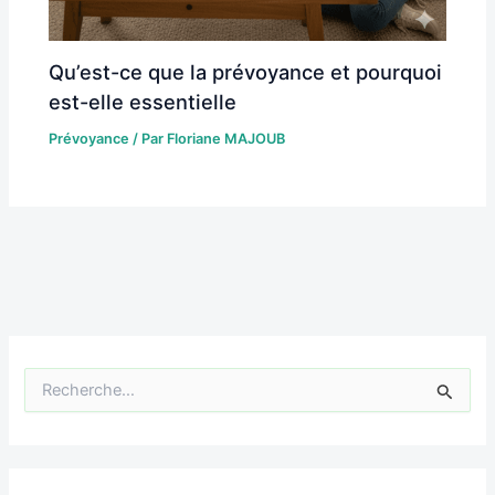
Qu’est-ce que la prévoyance et pourquoi
est-elle essentielle
Prévoyance
/ Par
Floriane MAJOUB
R
e
c
h
e