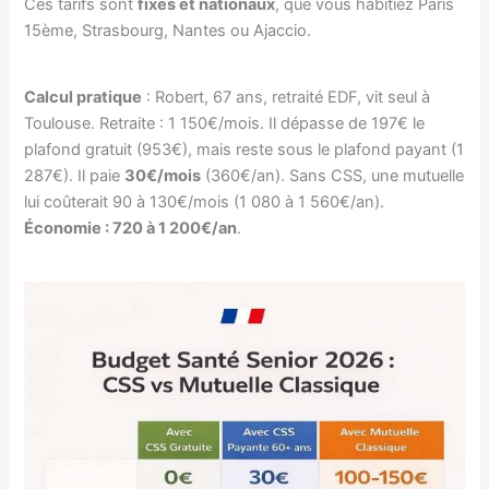
Ces tarifs sont
fixes et nationaux
, que vous habitiez Paris
15ème, Strasbourg, Nantes ou Ajaccio.
Calcul pratique
: Robert, 67 ans, retraité EDF, vit seul à
Toulouse. Retraite : 1 150€/mois. Il dépasse de 197€ le
plafond gratuit (953€), mais reste sous le plafond payant (1
287€). Il paie
30€/mois
(360€/an). Sans CSS, une mutuelle
lui coûterait 90 à 130€/mois (1 080 à 1 560€/an).
Économie : 720 à 1 200€/an
.