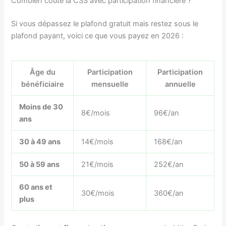
Combien coûte la CSS avec participation financière ?
Si vous dépassez le plafond gratuit mais restez sous le
plafond payant, voici ce que vous payez en 2026 :
Âge du
Participation
Participation
bénéficiaire
mensuelle
annuelle
Moins de 30
8€/mois
96€/an
ans
30 à 49 ans
14€/mois
168€/an
50 à 59 ans
21€/mois
252€/an
60 ans et
30€/mois
360€/an
plus