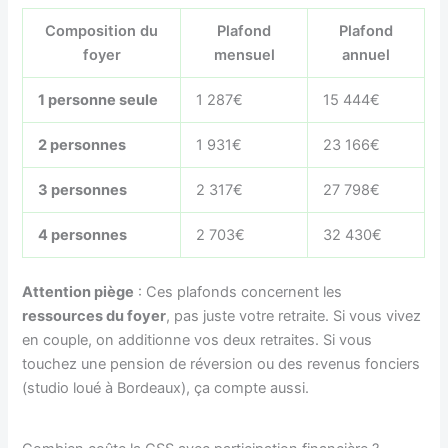
Composition du
Plafond
Plafond
foyer
mensuel
annuel
1 personne seule
1 287€
15 444€
2 personnes
1 931€
23 166€
3 personnes
2 317€
27 798€
4 personnes
2 703€
32 430€
Attention piège
: Ces plafonds concernent les
ressources du foyer
, pas juste votre retraite. Si vous vivez
en couple, on additionne vos deux retraites. Si vous
touchez une pension de réversion ou des revenus fonciers
(studio loué à Bordeaux), ça compte aussi.