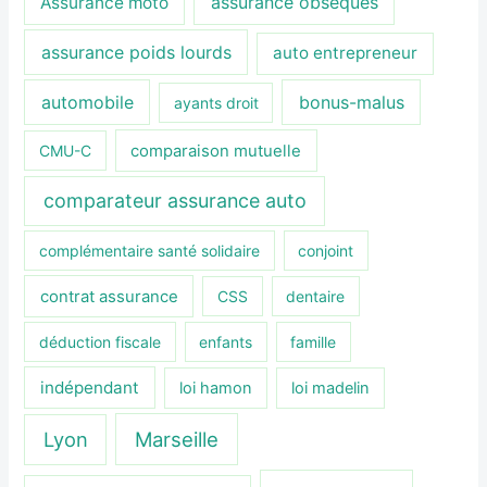
assurance obsèques
Assurance moto
assurance poids lourds
auto entrepreneur
automobile
bonus-malus
ayants droit
CMU-C
comparaison mutuelle
comparateur assurance auto
complémentaire santé solidaire
conjoint
contrat assurance
CSS
dentaire
déduction fiscale
enfants
famille
indépendant
loi hamon
loi madelin
Lyon
Marseille