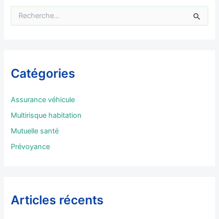
R
e
c
h
e
r
Catégories
c
h
e
Assurance véhicule
r
Multirisque habitation
:
Mutuelle santé
Prévoyance
Articles récents