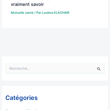
vraiment savoir
Mutuelle santé
/ Par
Loubna ELACHARI
R
e
c
h
e
r
Catégories
c
h
e