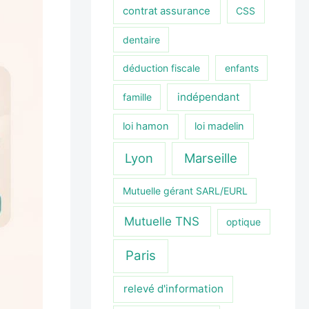
contrat assurance
CSS
dentaire
déduction fiscale
enfants
indépendant
famille
loi hamon
loi madelin
Lyon
Marseille
Mutuelle gérant SARL/EURL
Mutuelle TNS
optique
Paris
relevé d'information