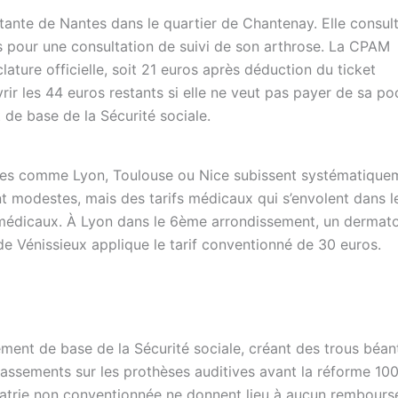
tante de Nantes dans le quartier de Chantenay. Elle consul
s pour une consultation de suivi de son arthrose. La CPAM
ture officielle, soit 21 euros après déduction du ticket
ir les 44 euros restants si elle ne veut pas payer de sa po
 de base de la Sécurité sociale.
oles comme Lyon, Toulouse ou Nice subissent systématique
nt modestes, mais des tarifs médicaux qui s’envolent dans l
s médicaux. À Lyon dans le 6ème arrondissement, un dermat
 Vénissieux applique le tarif conventionné de 30 euros.
ent de base de la Sécurité sociale, créant des trous béan
passements sur les prothèses auditives avant la réforme 10
hiatrie non conventionnée ne donnent lieu à aucun rembour