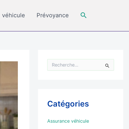
Rechercher
 véhicule
Prévoyance
R
e
c
h
e
r
c
Catégories
h
e
r
Assurance véhicule
: