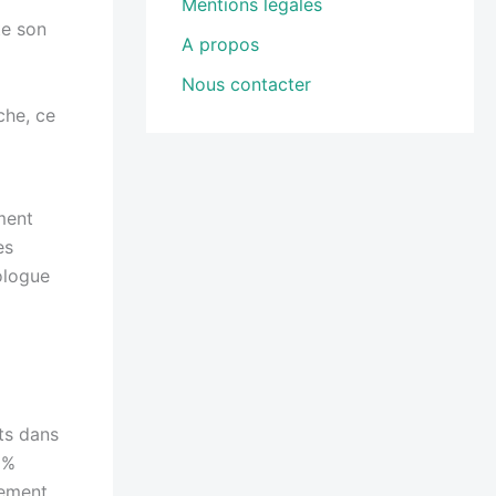
Mentions légales
te son
A propos
Nous contacter
che, ce
ment
es
ologue
ts dans
0%
sement