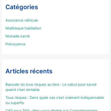
r
Catégories
c
h
e
Assurance véhicule
r
Multirisque habitation
:
Mutuelle santé
Prévoyance
Articles récents
Basculer du tous risques au tiers : Le calcul pour savoir
quand c’est rentable
Tous risques : Dans quels cas c’est vraiment indispensable
ou superflu
CSS pour TNS : êtes-vous éligible à la Complémentaire