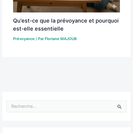
Qu’est-ce que la prévoyance et pourquoi
est-elle essentielle
Prévoyance
/ Par
Floriane MAJOUB
R
e
c
h
e