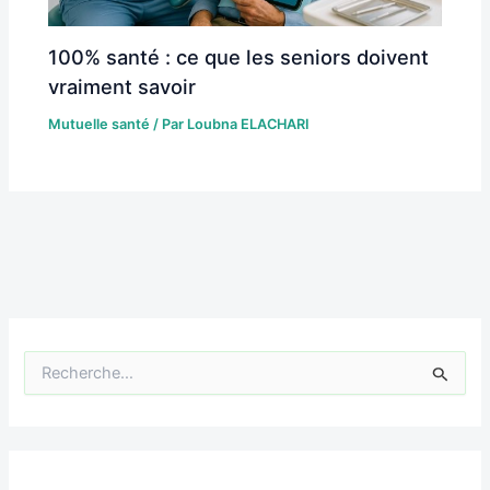
100% santé : ce que les seniors doivent
vraiment savoir
Mutuelle santé
/ Par
Loubna ELACHARI
R
e
c
h
e
r