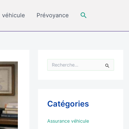
Rechercher
 véhicule
Prévoyance
R
e
c
h
e
r
c
Catégories
h
e
r
Assurance véhicule
: