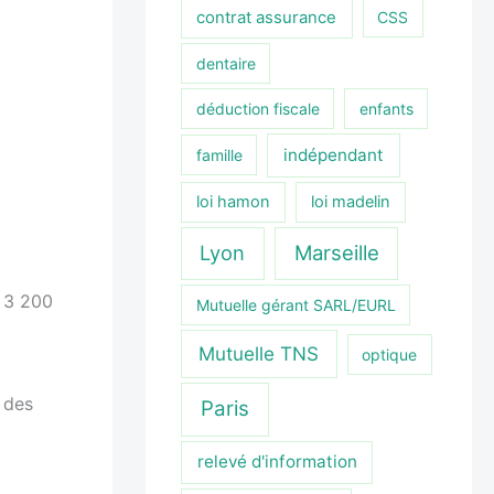
contrat assurance
CSS
dentaire
déduction fiscale
enfants
indépendant
famille
loi hamon
loi madelin
Lyon
Marseille
× 3 200
Mutuelle gérant SARL/EURL
Mutuelle TNS
optique
s des
Paris
relevé d'information