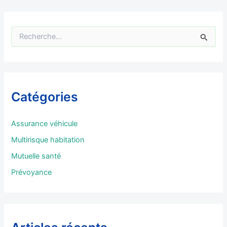
R
e
c
h
e
r
Catégories
c
h
e
Assurance véhicule
r
Multirisque habitation
:
Mutuelle santé
Prévoyance