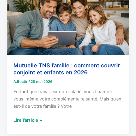
famille
:
comment
couvrir
conjoint
et
enfants
en
2026
Mutuelle TNS famille : comment couvrir
conjoint et enfants en 2026
A.Boutir
/
28 mai 2026
En tant que travailleur non salarié, vous financez
vous-même votre complémentaire santé. Mais qu’en
est-il de votre famille ? Votre
Lire l’article »