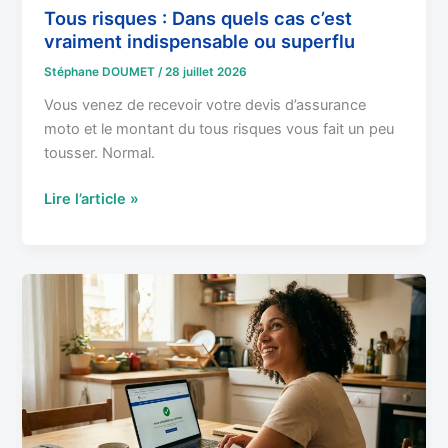
superflu
Tous risques : Dans quels cas c’est
vraiment indispensable ou superflu
Stéphane DOUMET
/
28 juillet 2026
Vous venez de recevoir votre devis d’assurance
moto et le montant du tous risques vous fait un peu
tousser. Normal.
Lire l’article »
CSS
pour
TNS
:
êtes-
vous
éligible