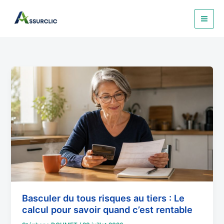
Aller
au
contenu
Basculer
du
tous
risques
au
tiers
:
Le
calcul
pour
savoir
Basculer du tous risques au tiers : Le
quand
calcul pour savoir quand c’est rentable
c’est