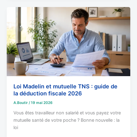
Loi
Madelin
et
mutuelle
TNS
:
guide
de
la
déduction
fiscale
Loi Madelin et mutuelle TNS : guide de
2026
la déduction fiscale 2026
A.Boutir
/
19 mai 2026
Vous êtes travailleur non salarié et vous payez votre
mutuelle santé de votre poche ? Bonne nouvelle : la
loi