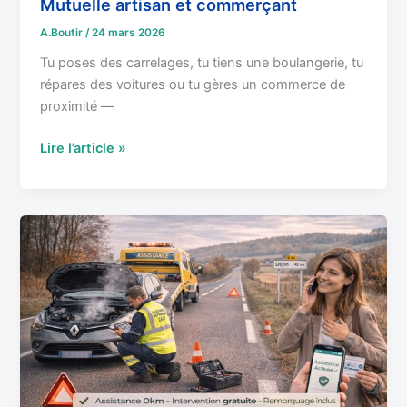
Mutuelle artisan et commerçant
A.Boutir
/
24 mars 2026
Tu poses des carrelages, tu tiens une boulangerie, tu
répares des voitures ou tu gères un commerce de
proximité —
Lire l’article »
Assistance
dépannage
:
0km
ou
50km,
quelle
formule
choisir