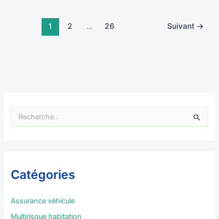
1
2
…
26
Suivant
→
R
e
c
h
e
r
Catégories
c
h
e
Assurance véhicule
r
Multirisque habitation