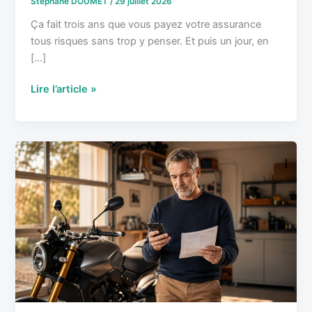
Stéphane DOUMET
/
29 juillet 2026
rentable
Ça fait trois ans que vous payez votre assurance
tous risques sans trop y penser. Et puis un jour, en
[…]
Lire l’article »
Tous
risques
:
Dans
quels
cas
c’est
vraiment
indispensable
ou