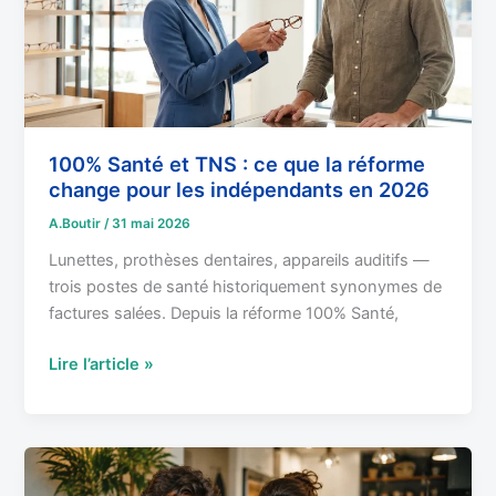
ce
que
la
réforme
change
pour
100% Santé et TNS : ce que la réforme
les
change pour les indépendants en 2026
indépendants
A.Boutir
/
31 mai 2026
en
Lunettes, prothèses dentaires, appareils auditifs —
2026
trois postes de santé historiquement synonymes de
factures salées. Depuis la réforme 100% Santé,
Lire l’article »
Mutuelle
TNS