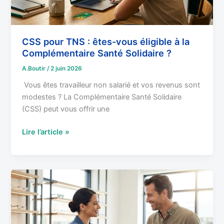
à
la
Complémentaire
Santé
CSS pour TNS : êtes-vous éligible à la
Solidaire
Complémentaire Santé Solidaire ?
?
A.Boutir
/
2 juin 2026
Vous êtes travailleur non salarié et vos revenus sont
modestes ? La Complémentaire Santé Solidaire
(CSS) peut vous offrir une
Lire l’article »
100%
Santé
et
TNS
: