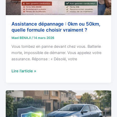
vraiment
?
Assistance dépannage : 0km ou 50km,
quelle formule choisir vraiment ?
Mael BENAJI
/
14 mars 2026
Vous tombez en panne devant chez vous. Batterie
morte, impossible de démarrer. Vous appelez votre
assurance. Réponse : « Désolé, votre
Lire l’article »
Tiers
étendu
:
Le