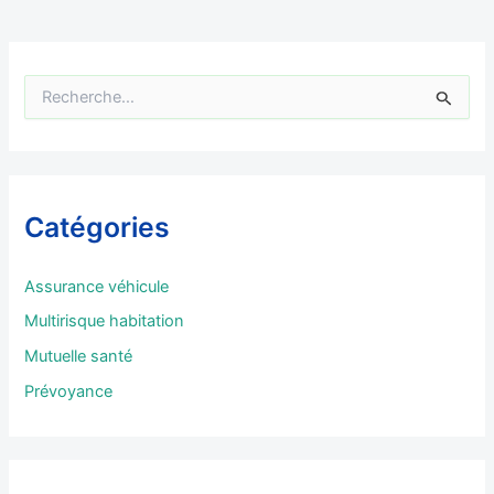
R
e
c
h
e
r
Catégories
c
h
e
Assurance véhicule
r
Multirisque habitation
:
Mutuelle santé
Prévoyance