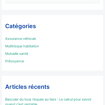
e
c
h
e
r
Catégories
c
h
e
Assurance véhicule
r
Multirisque habitation
:
Mutuelle santé
Prévoyance
Articles récents
Basculer du tous risques au tiers : Le calcul pour savoir
quand c’est rentable