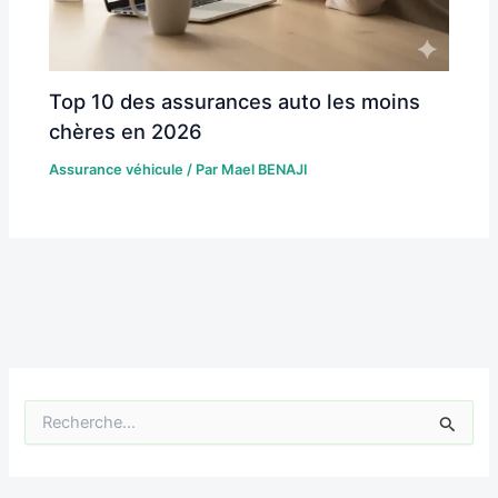
Top 10 des assurances auto les moins
chères en 2026
Assurance véhicule
/ Par
Mael BENAJI
R
e
c
h