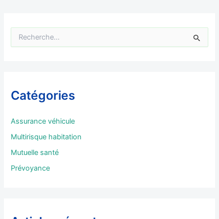
R
e
c
h
e
r
Catégories
c
h
e
Assurance véhicule
r
Multirisque habitation
:
Mutuelle santé
Prévoyance