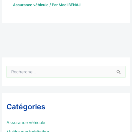
Assurance véhicule
/ Par
Mael BENAJI
R
e
c
h
e
r
Catégories
c
h
e
Assurance véhicule
r
Multirisque habitation