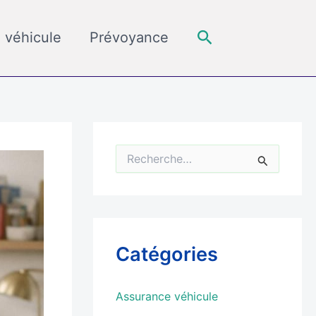
Rechercher
 véhicule
Prévoyance
R
e
c
h
e
r
c
Catégories
h
e
r
Assurance véhicule
: