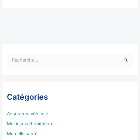
R
e
c
h
e
r
Catégories
c
h
e
Assurance véhicule
r
Multirisque habitation
:
Mutuelle santé