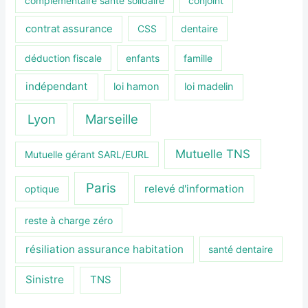
complémentaire santé solidaire
conjoint
contrat assurance
CSS
dentaire
déduction fiscale
enfants
famille
indépendant
loi hamon
loi madelin
Lyon
Marseille
Mutuelle TNS
Mutuelle gérant SARL/EURL
Paris
relevé d'information
optique
reste à charge zéro
résiliation assurance habitation
santé dentaire
Sinistre
TNS