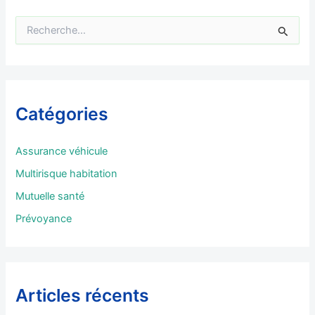
R
e
c
h
e
r
Catégories
c
h
e
Assurance véhicule
r
Multirisque habitation
:
Mutuelle santé
Prévoyance
Articles récents