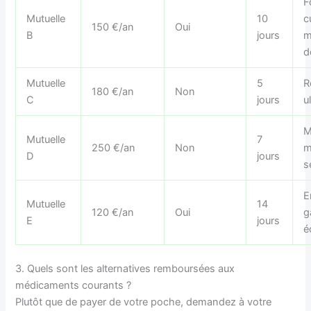
F
Mutuelle
10
c
150 €/an
Oui
B
jours
m
d
Mutuelle
5
R
180 €/an
Non
C
jours
u
M
Mutuelle
7
250 €/an
Non
m
D
jours
s
E
Mutuelle
14
120 €/an
Oui
g
E
jours
é
3. Quels sont les alternatives remboursées aux
médicaments courants ?
Plutôt que de payer de votre poche, demandez à votre