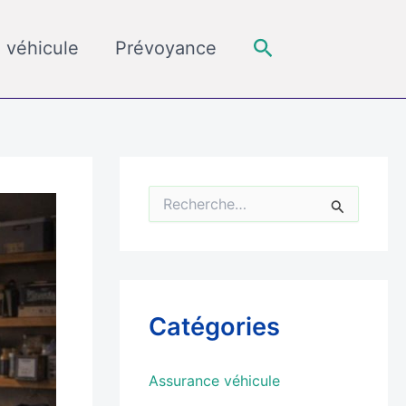
Rechercher
 véhicule
Prévoyance
R
e
c
h
e
r
c
Catégories
h
e
r
Assurance véhicule
: