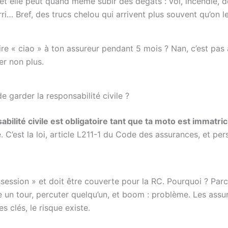
 et elle peut quand même subir des dégâts : vol, incendie, 
ri… Bref, des trucs chelou qui arrivent plus souvent qu’on l
re « ciao » à ton assureur pendant 5 mois ? Nan, c’est pas 
er non plus.
de garder la responsabilité civile ?
abilité civile est obligatoire tant que ta moto est immatri
C’est la loi, article L211-1 du Code des assurances, et pe
ssession » et doit être couverte pour la RC. Pourquoi ? Par
re un tour, percuter quelqu’un, et boom : problème. Les assu
es clés, le risque existe.