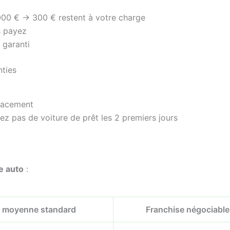
000 € → 300 € restent à votre charge
s payez
 garanti
nties
placement
ez pas de voiture de prêt les 2 premiers jours
e auto
:
e moyenne standard
Franchise négociable