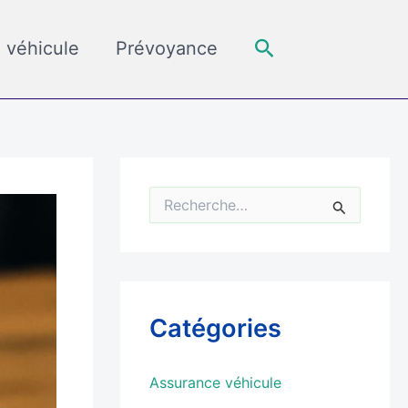
Rechercher
 véhicule
Prévoyance
R
e
c
h
e
r
c
Catégories
h
e
r
Assurance véhicule
: