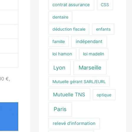
contrat assurance
CSS
dentaire
déduction fiscale
enfants
indépendant
famille
loi hamon
loi madelin
Lyon
Marseille
00 €,
Mutuelle gérant SARL/EURL
Mutuelle TNS
optique
Paris
relevé d'information