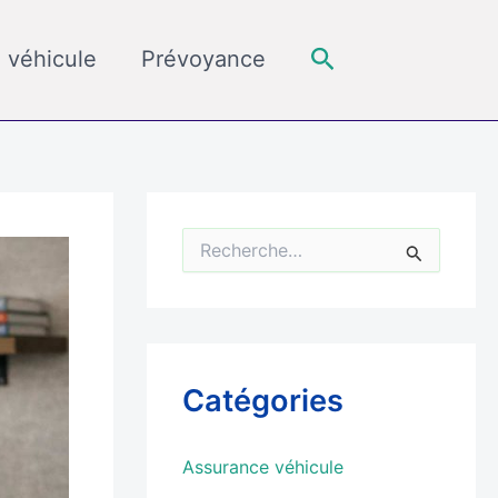
Rechercher
 véhicule
Prévoyance
R
e
c
h
e
r
c
Catégories
h
e
r
Assurance véhicule
: