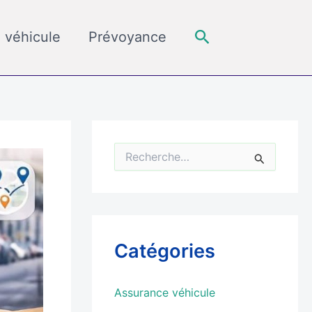
Rechercher
 véhicule
Prévoyance
R
e
c
h
e
r
c
Catégories
h
e
r
Assurance véhicule
: