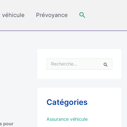
Rechercher
 véhicule
Prévoyance
R
e
c
h
e
r
c
Catégories
h
e
r
Assurance véhicule
us pour
: