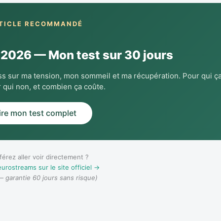
TICLE RECOMMANDÉ
2026 — Mon test sur 30 jours
s sur ma tension, mon sommeil et ma récupération. Pour qui ç
 qui non, et combien ça coûte.
ire mon test complet
érez aller voir directement ?
urostreams sur le site officiel →
é — garantie 60 jours sans risque)