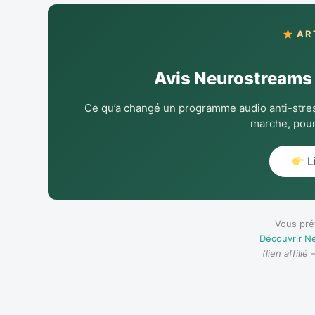
AR
Avis Neurostreams 
Ce qu’a changé un programme audio anti-stres
marche, pour
L
Vous préf
Découvrir Ne
(lien affili