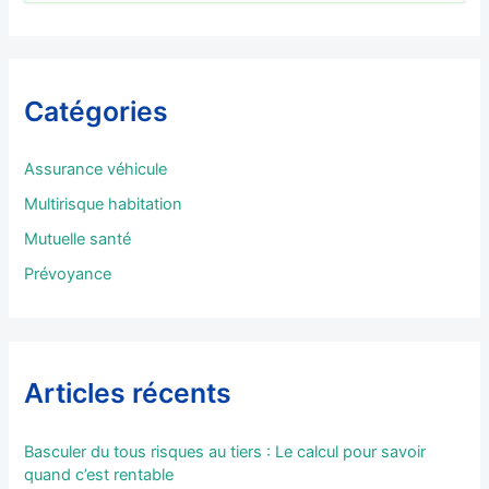
e
c
h
e
r
Catégories
c
h
e
Assurance véhicule
r
Multirisque habitation
:
Mutuelle santé
Prévoyance
Articles récents
Basculer du tous risques au tiers : Le calcul pour savoir
quand c’est rentable