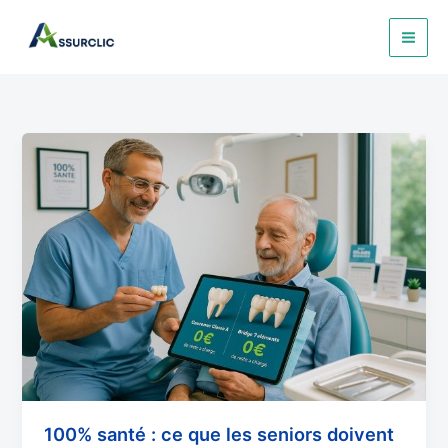
Aller
au
contenu
100%
santé
:
ce
que
les
seniors
doivent
vraiment
savoir
100% santé : ce que les seniors doivent